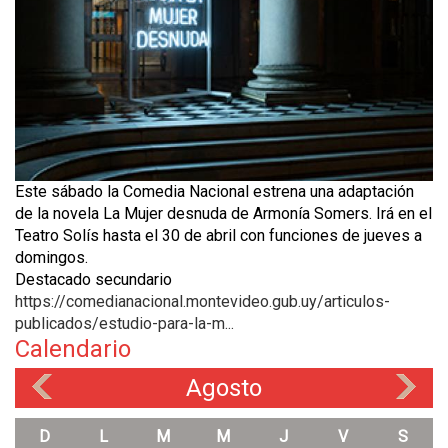
Este sábado la Comedia Nacional estrena una adaptación
de la novela La Mujer desnuda de Armonía Somers. Irá en el
Teatro Solís hasta el 30 de abril con funciones de jueves a
domingos.
Destacado secundario
https://comedianacional.montevideo.gub.uy/articulos-
publicados/estudio-para-la-m...
Calendario
Agosto
«
»
D
L
M
M
J
V
S