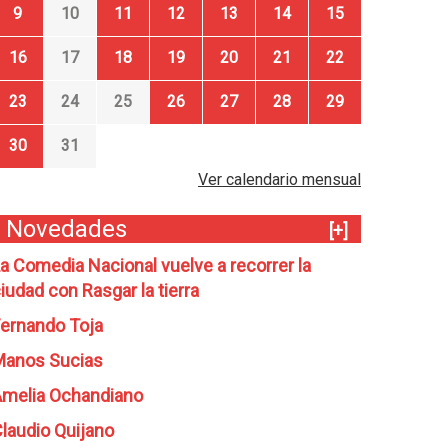
9
10
11
12
13
14
15
16
17
18
19
20
21
22
23
24
25
26
27
28
29
30
31
Ver calendario mensual
Novedades
[+]
a Comedia Nacional vuelve a recorrer la
iudad con Rasgar la tierra
ernando Toja
Manos Sucias
melia Ochandiano
laudio Quijano