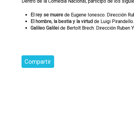
Dentro de la Comedia Nacional, participó de los sigu
p
a
El rey se muere
de Eugene Ionesco. Dirección Ru
El hombre, la bestia y la virtud
de Luigi Pirandello
l
Galileo Galilei
de Bertolt Brech. Dirección Ruben 
Compartir