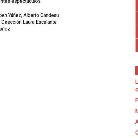
ientes espectáculos:
ben Yáñez, Alberto Candeau
. Dirección Laura Escalante
Yáñez
L
c
F
A
C