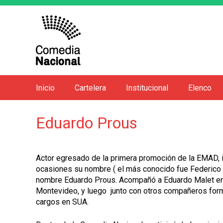
Inicio
Cartelera
Institucional
Elenco
M
e
Eduardo Prous
n
ú
p
Actor egresado de la primera promoción de la EMAD, 
r
ocasiones su nombre ( el más conocido fue Federico A
i
nombre Eduardo Prous. Acompañó a Eduardo Malet en l
Montevideo, y luego junto con otros compañeros form
n
cargos en SUA.
c
i