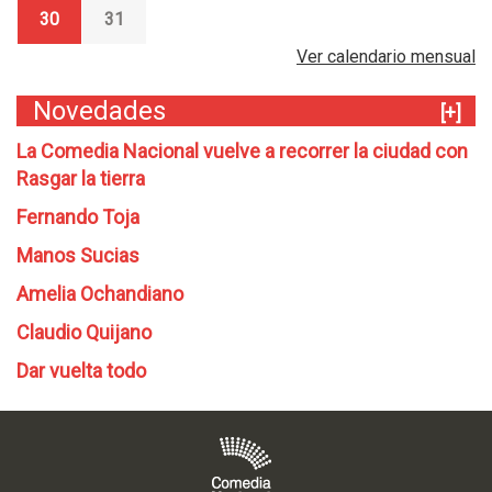
30
31
Ver calendario mensual
Novedades
[+]
La Comedia Nacional vuelve a recorrer la ciudad con
Rasgar la tierra
Fernando Toja
Manos Sucias
Amelia Ochandiano
Claudio Quijano
Dar vuelta todo