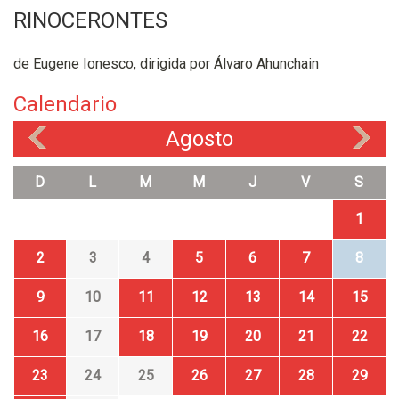
RINOCERONTES
de Eugene Ionesco, dirigida por Álvaro Ahunchain
Calendario
Agosto
«
»
D
L
M
M
J
V
S
1
2
3
4
5
6
7
8
9
10
11
12
13
14
15
16
17
18
19
20
21
22
23
24
25
26
27
28
29