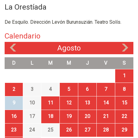
La Orestíada
De Esquilo. Dirección Levón Burunsuzián. Teatro Solís.
Calendario
Agosto
«
»
D
L
M
M
J
V
S
1
2
3
4
5
6
7
8
9
10
11
12
13
14
15
16
17
18
19
20
21
22
23
24
25
26
27
28
29