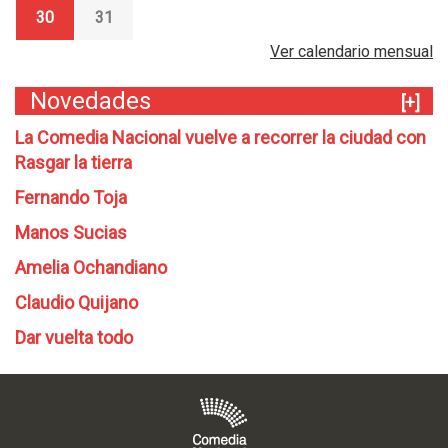
30
31
Ver calendario mensual
Novedades
[+]
La Comedia Nacional vuelve a recorrer la ciudad con
Rasgar la tierra
Fernando Toja
Manos Sucias
Amelia Ochandiano
Claudio Quijano
Dar vuelta todo