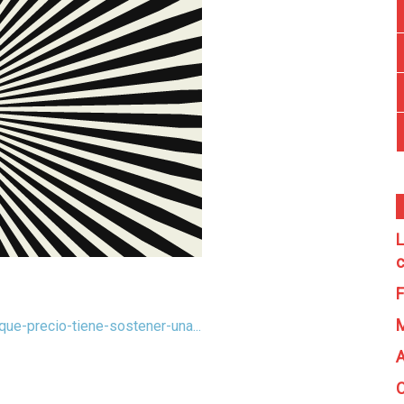
L
c
F
ue-precio-tiene-sostener-una...
A
C