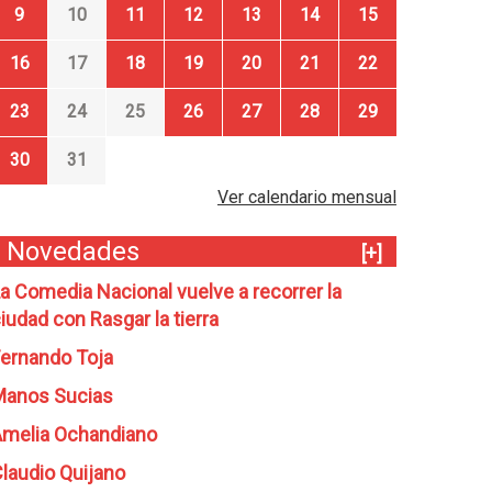
9
10
11
12
13
14
15
16
17
18
19
20
21
22
23
24
25
26
27
28
29
30
31
Ver calendario mensual
Novedades
[+]
a Comedia Nacional vuelve a recorrer la
iudad con Rasgar la tierra
ernando Toja
Manos Sucias
melia Ochandiano
laudio Quijano