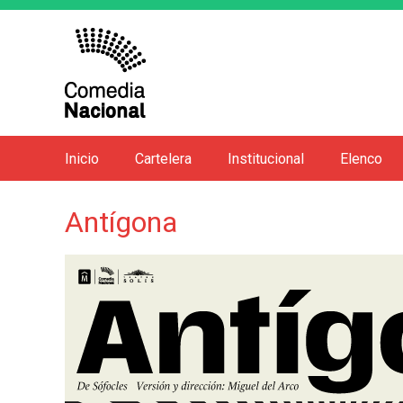
Inicio
Cartelera
Institucional
Elenco
M
e
Antígona
n
ú
p
r
i
n
c
i