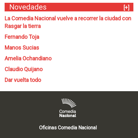
Novedades
[+]
La Comedia Nacional vuelve a recorrer la ciudad con
Rasgar la tierra
Fernando Toja
Manos Sucias
Amelia Ochandiano
Claudio Quijano
Dar vuelta todo
Oficinas Comedia Nacional