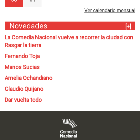
Ver calendario mensual
Novedades
[+]
La Comedia Nacional vuelve a recorrer la ciudad con
Rasgar la tierra
Fernando Toja
Manos Sucias
Amelia Ochandiano
Claudio Quijano
Dar vuelta todo