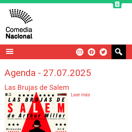
Jump to navigation
B
m
f
t
u
s
c
Agenda - 27.07.2025
a
r
Las Brujas de Salem
Leer más
s
o
b
r
e
L