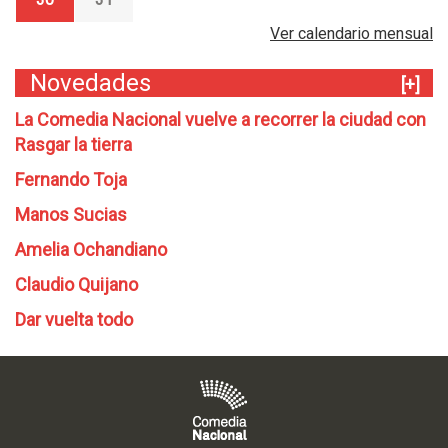
Ver calendario mensual
Novedades
[+]
La Comedia Nacional vuelve a recorrer la ciudad con
Rasgar la tierra
Fernando Toja
Manos Sucias
Amelia Ochandiano
Claudio Quijano
Dar vuelta todo