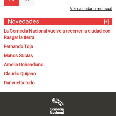
Ver calendario mensual
Novedades
[+]
La Comedia Nacional vuelve a recorrer la ciudad con
Rasgar la tierra
Fernando Toja
Manos Sucias
Amelia Ochandiano
Claudio Quijano
Dar vuelta todo