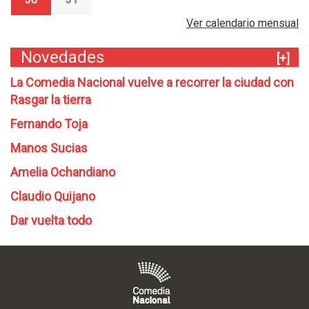
Ver calendario mensual
Novedades
[+]
La Comedia Nacional vuelve a recorrer la ciudad con
Rasgar la tierra
Fernando Toja
Manos Sucias
Amelia Ochandiano
Claudio Quijano
Dar vuelta todo