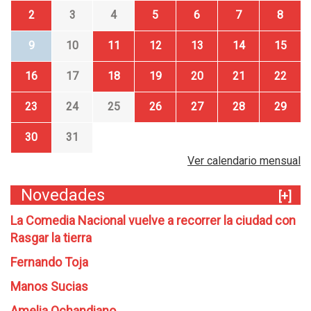
2
3
4
5
6
7
8
9
10
11
12
13
14
15
16
17
18
19
20
21
22
23
24
25
26
27
28
29
30
31
Ver calendario mensual
Novedades
[+]
La Comedia Nacional vuelve a recorrer la ciudad con
Rasgar la tierra
Fernando Toja
Manos Sucias
Amelia Ochandiano