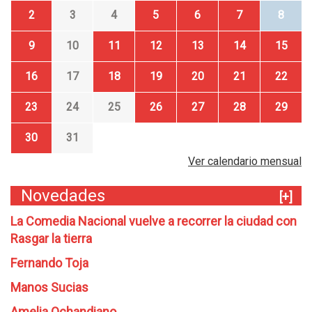
2
3
4
5
6
7
8
9
10
11
12
13
14
15
16
17
18
19
20
21
22
23
24
25
26
27
28
29
30
31
Ver calendario mensual
Novedades
[+]
La Comedia Nacional vuelve a recorrer la ciudad con
Rasgar la tierra
Fernando Toja
Manos Sucias
Amelia Ochandiano