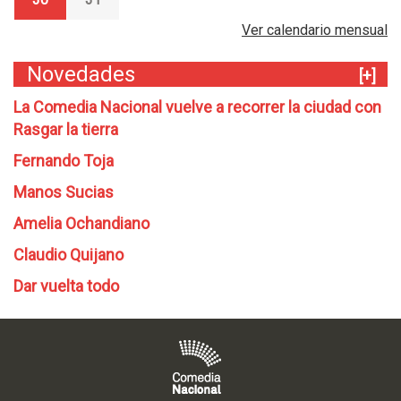
Ver calendario mensual
Novedades
[+]
La Comedia Nacional vuelve a recorrer la ciudad con
Rasgar la tierra
Fernando Toja
Manos Sucias
Amelia Ochandiano
Claudio Quijano
Dar vuelta todo