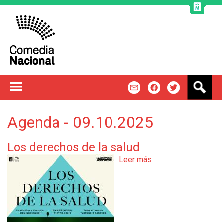
Jump to navigation
B
m
f
t
u
s
c
Agenda - 09.10.2025
a
r
Los derechos de la salud
Leer más
s
o
b
r
e
L