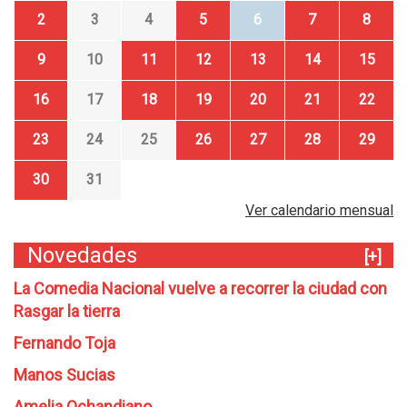
2
3
4
5
6
7
8
9
10
11
12
13
14
15
16
17
18
19
20
21
22
23
24
25
26
27
28
29
30
31
Ver calendario mensual
Novedades
[+]
La Comedia Nacional vuelve a recorrer la ciudad con
Rasgar la tierra
Fernando Toja
Manos Sucias
Amelia Ochandiano