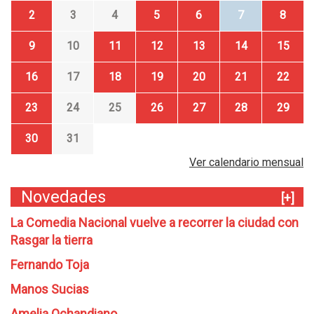
2
3
4
5
6
7
8
9
10
11
12
13
14
15
16
17
18
19
20
21
22
23
24
25
26
27
28
29
30
31
Ver calendario mensual
Novedades
[+]
La Comedia Nacional vuelve a recorrer la ciudad con
Rasgar la tierra
Fernando Toja
Manos Sucias
Amelia Ochandiano