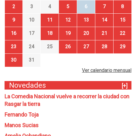
2
3
4
5
6
7
8
9
10
11
12
13
14
15
16
17
18
19
20
21
22
23
24
25
26
27
28
29
30
31
Ver calendario mensual
Novedades
[+]
La Comedia Nacional vuelve a recorrer la ciudad con
Rasgar la tierra
Fernando Toja
Manos Sucias
Amelia Ochandiano