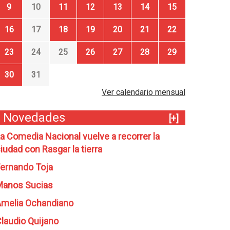
9
10
11
12
13
14
15
16
17
18
19
20
21
22
23
24
25
26
27
28
29
30
31
Ver calendario mensual
Novedades
[+]
a Comedia Nacional vuelve a recorrer la
iudad con Rasgar la tierra
ernando Toja
Manos Sucias
melia Ochandiano
laudio Quijano