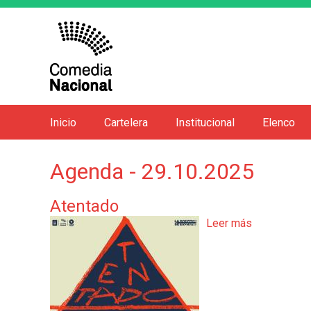
Inicio
Cartelera
Institucional
Elenco
M
e
Agenda - 29.10.2025
n
ú
Atentado
p
Leer más
s
r
o
i
b
n
r
e
c
A
i