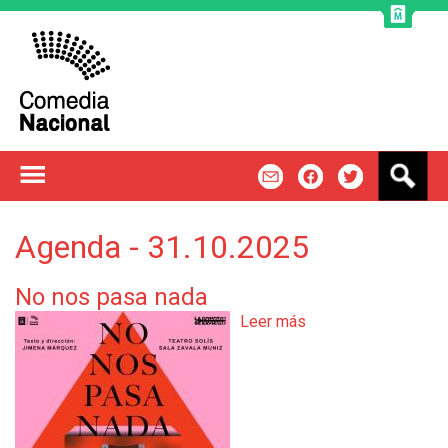
Jump to navigation
B
m
f
t
u
s
c
Agenda - 31.10.2025
a
r
No nos pasa nada
Leer más
s
o
b
r
e
N