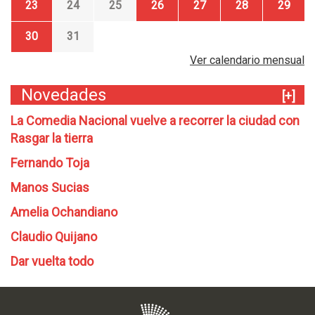
d
23
24
25
26
27
28
29
30
31
Ver calendario mensual
Novedades
[+]
La Comedia Nacional vuelve a recorrer la ciudad con
Rasgar la tierra
Fernando Toja
Manos Sucias
Amelia Ochandiano
Claudio Quijano
Dar vuelta todo