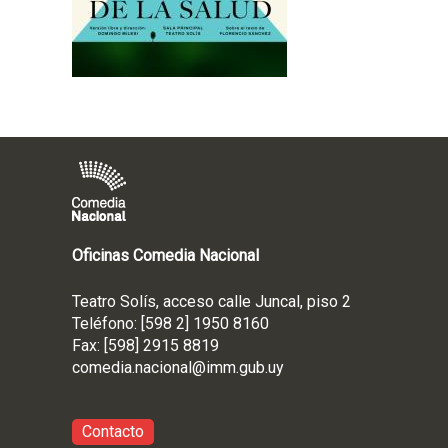
e
L
o
s
d
e
r
e
c
h
o
Oficinas Comedia Nacional
s
d
e
Teatro Solís, acceso calle Juncal, piso 2
l
Teléfono: [598 2] 1950 8160
a
Fax: [598] 2915 8819
s
comedia.nacional@imm.gub
.uy
a
l
Contacto
u