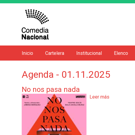
Inicio
Cartelera
Institucional
Elenco
M
e
Agenda - 01.11.2025
n
ú
No nos pasa nada
p
Leer más
s
r
o
i
b
n
r
e
c
N
i