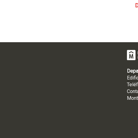
D
Depa
Edifi
Telé
Cont
Mont