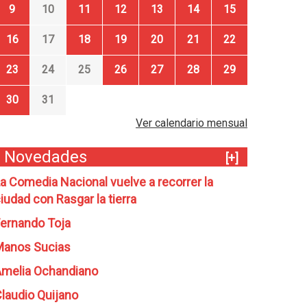
9
10
11
12
13
14
15
16
17
18
19
20
21
22
23
24
25
26
27
28
29
30
31
Ver calendario mensual
Novedades
[+]
a Comedia Nacional vuelve a recorrer la
iudad con Rasgar la tierra
ernando Toja
Manos Sucias
melia Ochandiano
laudio Quijano