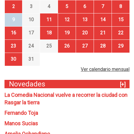
2
3
4
5
6
7
8
9
10
11
12
13
14
15
16
17
18
19
20
21
22
23
24
25
26
27
28
29
30
31
Ver calendario mensual
Novedades
[+]
La Comedia Nacional vuelve a recorrer la ciudad con
Rasgar la tierra
Fernando Toja
Manos Sucias
Amelia Ochandiano