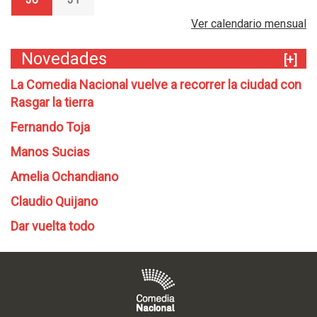
Ver calendario mensual
Novedades
[+]
La Comedia Nacional vuelve a recorrer la ciudad con
Rasgar la tierra
Fernando Toja
Manos Sucias
Amelia Ochandiano
Claudio Quijano
Dar vuelta todo