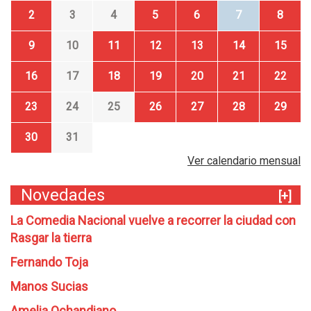
2
3
4
5
6
7
8
9
10
11
12
13
14
15
16
17
18
19
20
21
22
23
24
25
26
27
28
29
30
31
Ver calendario mensual
Novedades
[+]
La Comedia Nacional vuelve a recorrer la ciudad con
Rasgar la tierra
Fernando Toja
Manos Sucias
Amelia Ochandiano