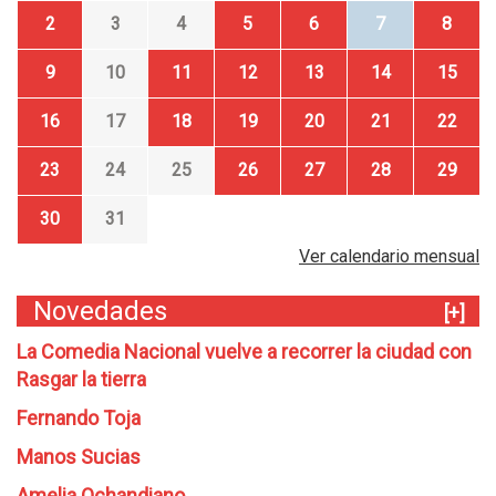
2
3
4
5
6
7
8
9
10
11
12
13
14
15
16
17
18
19
20
21
22
23
24
25
26
27
28
29
30
31
Ver calendario mensual
Novedades
[+]
La Comedia Nacional vuelve a recorrer la ciudad con
Rasgar la tierra
Fernando Toja
Manos Sucias
Amelia Ochandiano