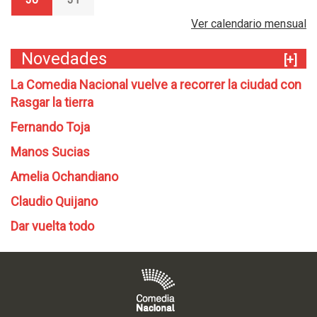
Ver calendario mensual
Novedades
[+]
La Comedia Nacional vuelve a recorrer la ciudad con
Rasgar la tierra
Fernando Toja
Manos Sucias
Amelia Ochandiano
Claudio Quijano
Dar vuelta todo