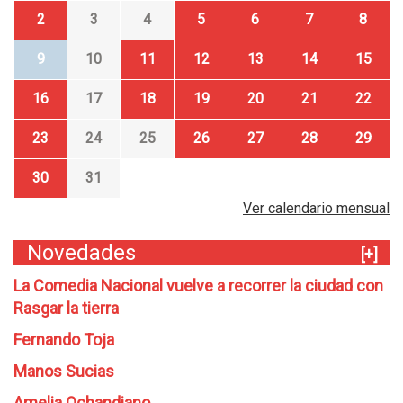
2
3
4
5
6
7
8
9
10
11
12
13
14
15
16
17
18
19
20
21
22
23
24
25
26
27
28
29
30
31
Ver calendario mensual
Novedades
[+]
La Comedia Nacional vuelve a recorrer la ciudad con
Rasgar la tierra
Fernando Toja
Manos Sucias
Amelia Ochandiano