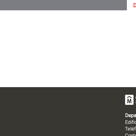
D
Depa
Edifi
Telé
Cont