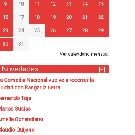
9
10
11
12
13
14
15
16
17
18
19
20
21
22
23
24
25
26
27
28
29
30
31
Ver calendario mensual
Novedades
[+]
a Comedia Nacional vuelve a recorrer la
iudad con Rasgar la tierra
ernando Toja
Manos Sucias
melia Ochandiano
laudio Quijano