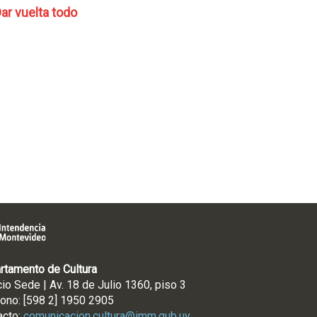
ar vuelta todo
rtamento de Cultura
cio Sede | Av. 18 de Julio 1360, piso 3
fono: [598 2] 1950 2905
acto:
comunicacion.cultura@imm.gub.uy