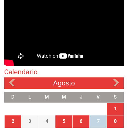
Calendario
Agosto
«
»
D
L
M
M
J
V
S
1
2
3
4
5
6
7
8