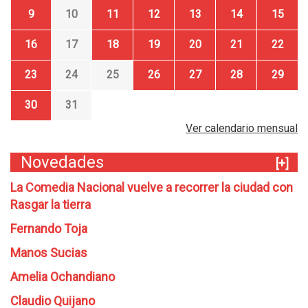
9
10
11
12
13
14
15
16
17
18
19
20
21
22
23
24
25
26
27
28
29
30
31
Ver calendario mensual
Novedades
[+]
La Comedia Nacional vuelve a recorrer la ciudad con
Rasgar la tierra
Fernando Toja
Manos Sucias
Amelia Ochandiano
Claudio Quijano