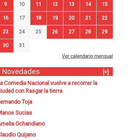
9
10
11
12
13
14
15
16
17
18
19
20
21
22
23
24
25
26
27
28
29
30
31
Ver calendario mensual
Novedades
[+]
a Comedia Nacional vuelve a recorrer la
iudad con Rasgar la tierra
ernando Toja
Manos Sucias
melia Ochandiano
laudio Quijano