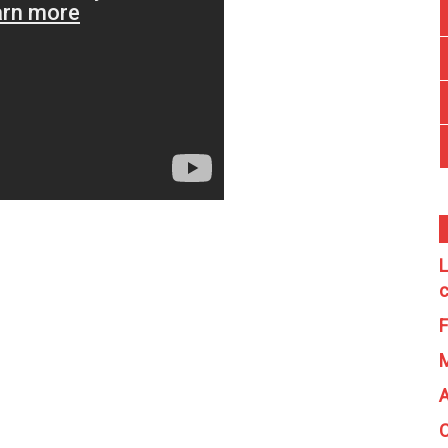
L
c
F
A
C