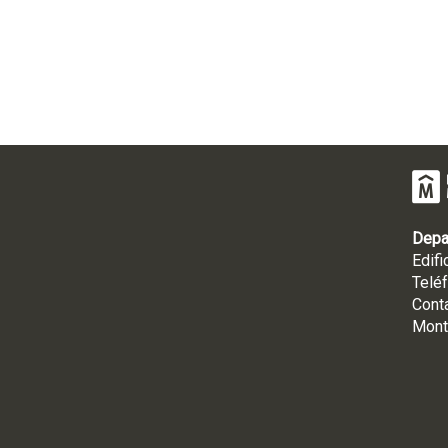
Depa
Edifi
Telé
Cont
Mont