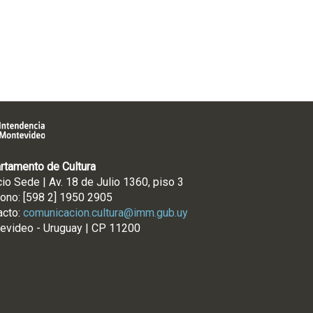
rtamento de Cultura
cio Sede | Av. 18 de Julio 1360, piso 3
fono: [598 2] 1950 2905
acto:
comunicacion.cultura@imm.gub.uy
evideo - Uruguay | CP 11200