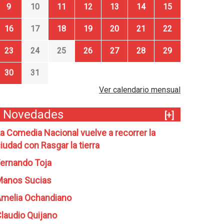
9
10
11
12
13
14
15
16
17
18
19
20
21
22
23
24
25
26
27
28
29
30
31
Ver calendario mensual
Novedades
[+]
a Comedia Nacional vuelve a recorrer la
iudad con Rasgar la tierra
ernando Toja
Manos Sucias
melia Ochandiano
laudio Quijano