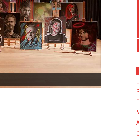
L
c
F
A
C