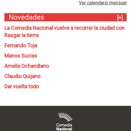
Ver calendario mensual
Novedades
[+]
La Comedia Nacional vuelve a recorrer la ciudad con
Rasgar la tierra
Fernando Toja
Manos Sucias
Amelia Ochandiano
Claudio Quijano
Dar vuelta todo