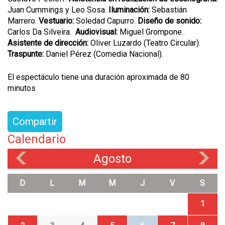
Juan Cummings y Leo Sosa.
Iluminación:
Sebastián
Marrero.
Vestuario:
Soledad Capurro.
Diseño de sonido:
Carlos Da Silveira.
Audiovisual:
Miguel Grompone.
Asistente de dirección:
Oliver Luzardo (Teatro Circular).
Traspunte:
Daniel Pérez (Comedia Nacional).
El espectáculo tiene una duración aproximada de 80
minutos
Compartir
Calendario
Agosto
«
»
D
L
M
M
J
V
S
1