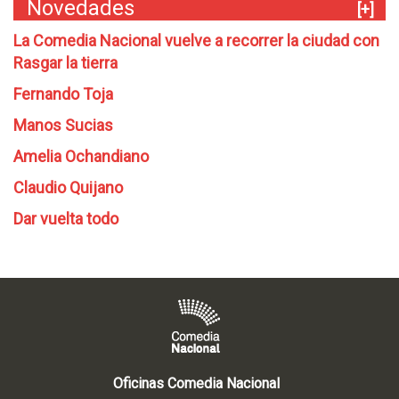
Novedades
[+]
La Comedia Nacional vuelve a recorrer la ciudad con
Rasgar la tierra
Fernando Toja
Manos Sucias
Amelia Ochandiano
Claudio Quijano
Dar vuelta todo
Oficinas Comedia Nacional