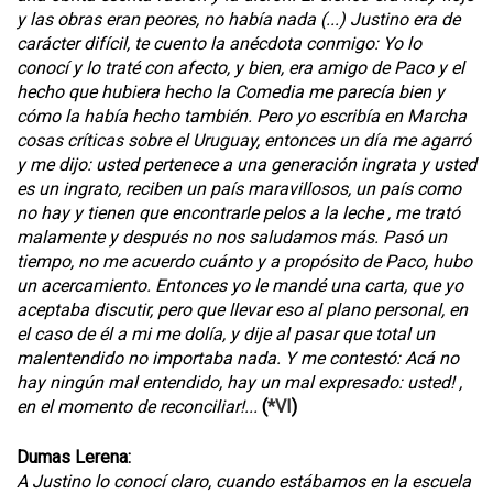
y las obras eran peores, no había nada (...) Justino era de
carácter difícil, te cuento la anécdota conmigo: Yo lo
conocí y lo traté con afecto, y bien, era amigo de Paco y el
hecho que hubiera hecho la Comedia me parecía bien y
cómo la había hecho también. Pero yo escribía en Marcha
cosas críticas sobre el Uruguay, entonces un día me agarró
y me dijo: usted pertenece a una generación ingrata y usted
es un ingrato, reciben un país maravillosos, un país como
no hay y tienen que encontrarle pelos a la leche , me trató
malamente y después no nos saludamos más. Pasó un
tiempo, no me acuerdo cuánto y a propósito de Paco, hubo
un acercamiento. Entonces yo le mandé una carta, que yo
aceptaba discutir, pero que llevar eso al plano personal, en
el caso de él a mi me dolía, y dije al pasar que total un
malentendido no importaba nada. Y me contestó: Acá no
hay ningún mal entendido, hay un mal expresado: usted! ,
en el momento de reconciliar!...
(
*VI
)
Dumas Lerena:
A Justino lo conocí claro, cuando estábamos en la escuela