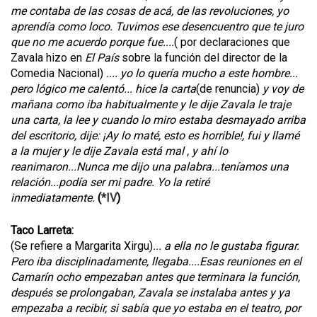
me contaba de las cosas de acá, de las revoluciones, yo
aprendía como loco. Tuvimos ese desencuentro que te juro
que no me acuerdo porque fue....
( por declaraciones que
Zavala hizo en
El País
sobre la función del director de la
Comedia Nacional)
.... yo lo quería mucho a este hombre...
pero lógico me calentó... hice la carta
(de renuncia)
y voy de
mañana como iba habitualmente y le dije Zavala le traje
una carta, la lee y cuando lo miro estaba desmayado arriba
del escritorio, dije: ¡Ay lo maté, esto es horrible!, fui y llamé
a la mujer y le dije Zavala está mal , y ahí lo
reanimaron...Nunca me dijo una palabra...teníamos una
relación...podía ser mi padre. Yo la retiré
inmediatamente.
(
*IV
)
Taco Larreta:
(Se refiere a Margarita Xirgu)
... a ella no le gustaba figurar.
Pero iba disciplinadamente, llegaba....Esas reuniones en el
Camarín ocho empezaban antes que terminara la función,
después se prolongaban, Zavala se instalaba antes y ya
empezaba a recibir, si sabía que yo estaba en el teatro, por