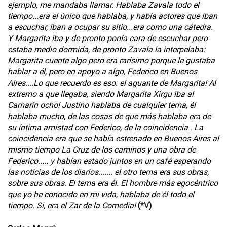
ejemplo, me mandaba llamar. Hablaba Zavala todo el
tiempo...era el único que hablaba, y había actores que iban
a escuchar, iban a ocupar su sitio...era como una cátedra.
Y Margarita iba y de pronto ponía cara de escuchar pero
estaba medio dormida, de pronto Zavala la interpelaba:
Margarita cuente algo pero era rarísimo porque le gustaba
hablar a él, pero en apoyo a algo, Federico en Buenos
Aires....Lo que recuerdo es eso: el aguante de Margarita! Al
extremo a que llegaba, siendo Margarita Xirgu iba al
Camarín ocho! Justino hablaba de cualquier tema, él
hablaba mucho, de las cosas de que más hablaba era de
su íntima amistad con Federico, de la coincidencia . La
coincidencia era que se había estrenado en Buenos Aires al
mismo tiempo La Cruz de los caminos y una obra de
Federico..... y habían estado juntos en un café esperando
las noticias de los diarios....... el otro tema era sus obras,
sobre sus obras. El tema era él. El hombre más egocéntrico
que yo he conocido en mi vida, hablaba de él todo el
tiempo. Si, era el Zar de la Comedia!
(
*V
)