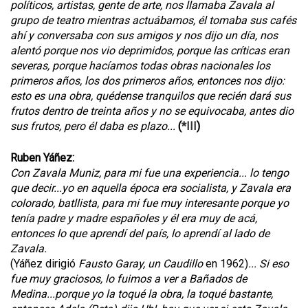
políticos, artistas, gente de arte, nos llamaba Zavala al
grupo de teatro mientras actuábamos, él tomaba sus cafés
ahí y conversaba con sus amigos y nos dijo un día, nos
alentó porque nos vio deprimidos, porque las críticas eran
severas, porque hacíamos todas obras nacionales los
primeros años, los dos primeros años, entonces nos dijo:
esto es una obra, quédense tranquilos que recién dará sus
frutos dentro de treinta años y no se equivocaba, antes dio
sus frutos, pero él daba es plazo...
(
*III
)
Ruben Yáñez:
Con Zavala Muniz, para mi fue una experiencia... lo tengo
que decir...yo en aquella época era socialista, y Zavala era
colorado, batllista, para mi fue muy interesante porque yo
tenía padre y madre españoles y él era muy de acá,
entonces lo que aprendí del país, lo aprendí al lado de
Zavala.
(Yáñez dirigió
Fausto Garay, un Caudillo
en 1962)
... Si eso
fue muy graciosos, lo fuimos a ver a Bañados de
Medina...porque yo la toqué la obra, la toqué bastante,