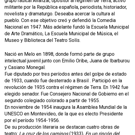
grupo radical Avanzar, opositor al régimen de Terra, activo
militante por la República española, periodista, historiador,
novelista y dramaturgo. Deseaba acercar la cultura al
pueblo. Con ese objetivo creó y defendió la Comedia
Nacional en 1947. Más adelante fundó la Escuela Municipal
de Arte Dramático, La Escuela Municipal de Música, el
Museo y Biblioteca del Teatro Solís.
Nació en Melo en 1898, donde formó parte de grupo
intelectual juvenil junto con Emilio Oribe, Juana de Ibarburou
y Casiano Monegal.
Fue diputado por tres períodos antes del golpe de estado
de 1933, cuando fue desterrado a Brasil . Participó en la
revolución de 1935 contra el régimen de Terra. En 1942 fue
elegido senador. Fue Consejero Nacional de Gobierno en el
segundo colegiado colorado a partir de 1955.
En noviembre de 1954 inaugura la Asamblea Mundial de la
UNESCO en Montevideo, de la que es electo Presidente
por el período 1954-1956.
De su producción literaria se destacan cuatro obras de
teatro:
La cruz de los caminos
(1933),
En un rincón del