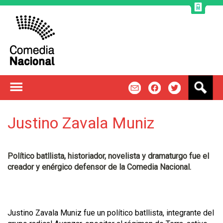
Jump to navigation
B
m
f
t
u
s
c
Justino Zavala Muniz
a
r
Político batllista, historiador, novelista y dramaturgo fue el
creador y enérgico defensor de la Comedia Nacional.
Justino Zavala Muniz fue un político batllista, integrante del