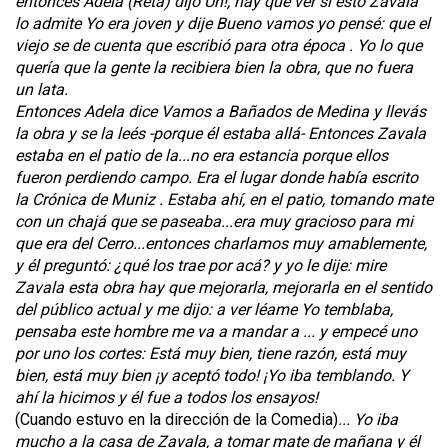
entonces Adela (Reta) dijo Uh!, hay que ver si esto Zavala
lo admite Yo era joven y dije Bueno vamos yo pensé: que el
viejo se de cuenta que escribió para otra época . Yo lo que
quería que la gente la recibiera bien la obra, que no fuera
un lata.
Entonces Adela dice Vamos a Bañados de Medina y llevás
la obra y se la leés -porque él estaba allá- Entonces Zavala
estaba en el patio de la...no era estancia porque ellos
fueron perdiendo campo. Era el lugar donde había escrito
la Crónica de Muniz . Estaba ahí, en el patio, tomando mate
con un chajá que se paseaba...era muy gracioso para mi
que era del Cerro...entonces charlamos muy amablemente,
y él preguntó: ¿qué los trae por acá? y yo le dije: mire
Zavala esta obra hay que mejorarla, mejorarla en el sentido
del público actual y me dijo: a ver léame Yo temblaba,
pensaba este hombre me va a mandar a ... y empecé uno
por uno los cortes: Está muy bien, tiene razón, está muy
bien, está muy bien ¡y aceptó todo! ¡Yo iba temblando. Y
ahí la hicimos y él fue a todos los ensayos!
(Cuando estuvo en la dirección de la Comedia)
... Yo iba
mucho a la casa de Zavala, a tomar mate de mañana y él