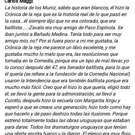
Carlos Maggi:
La historia de los Muniz, sabés que eran blancos, él hizo la
Crónica de la reja que es la historia real de lo que pasó en
la casa...él siempre dijo que no era colorado, que era
batllista.....-Zavala era muy amigo de Paco Espínola. Se
iban juntos a Bañado Medina. Tenía todo para ser muy
amigo mío, no? Por si fuera poco a mi me gustaba, la
Crónica de la reja me parece un libro excelente, y me
gustaba mucho lo malo que era, las resoluciones que
tomaba en la Comedia, porque era un tipo de mal llevar, yo
lo conocí después del 47, era Senador batllista, para lo que
él quería (se refiere a la fundación de la Comedia Nacional)
usaron la Intendencia que era también batllista porque era
mucho más fácil. Creo que él hizo lo que quería, eligió todo
él, se llevó la gente para la administración, se llevó a
Curotto, después hizo la escuela con Margarita Xirgu y
esperó a que se creara una generación, hizo todo como hay
que hacerlo y de paso deshizo todas las ilusiones. Porque
estrenó totalmente todas las obras uruguayas que estaban
para darse. Todos los dramaturgos uruguayos que tenían
una obrita escrita fueron y la dieron. El elenco era muy flojo