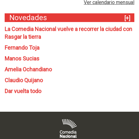
Ver calendario mensual
Novedades
[+]
La Comedia Nacional vuelve a recorrer la ciudad con
Rasgar la tierra
Fernando Toja
Manos Sucias
Amelia Ochandiano
Claudio Quijano
Dar vuelta todo