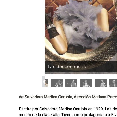
p
a
l
Las descentradas
de Salvadora Medina Onrubia, dirección Mariana Perc
Escrita por Salvadora Medina Onrubia en 1929, Las de
mundo de la clase alta. Tiene como protagonista a Elvi