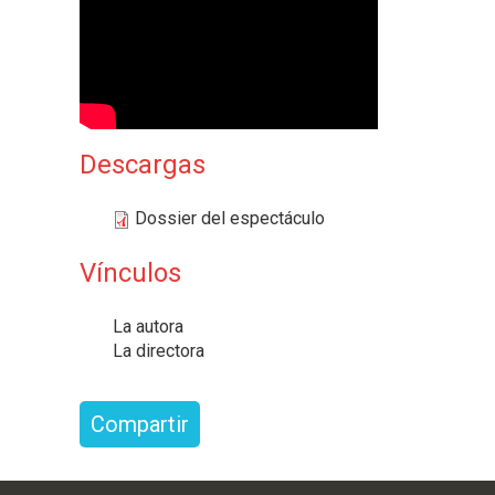
D
E
S
C
E
Descargas
N
T
Dossier del espectáculo
R
Vínculos
A
D
La autora
A
La directora
S
Compartir