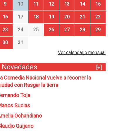
9
10
11
12
13
14
15
16
17
18
19
20
21
22
23
24
25
26
27
28
29
30
31
Ver calendario mensual
Novedades
[+]
a Comedia Nacional vuelve a recorrer la
iudad con Rasgar la tierra
ernando Toja
Manos Sucias
melia Ochandiano
laudio Quijano