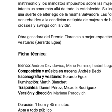
matrimonio y los mandatos impuestos sobre las mujer
intenta un amor más allá de todo lo establecido. Su ún
una suerte de alter ego de la misma Salvadora. Las “d
son rebeldes a la condición estúpida de mujeres de b
crosses y swings con la vida”.
Obra ganadora del Premio Florencio a mejor espectácul
vestuario (Gerardo Egea)
Ficha técnica:
Elenco:
Andrea Davidovics
,
Mario Ferreira
,
Isabel Leg
Composición y música en escena:
Andrés Bedó
Escenografía y vestuario:
Gerardo Egea
Iluminación:
Martín Blanchet
Traspuntes:
Daniel Pérez, Micaela Rodríguez
Versión y dirección:
Mariana Percovich
Duración: 1 hora y 45 minutos.
Apta a todo público.