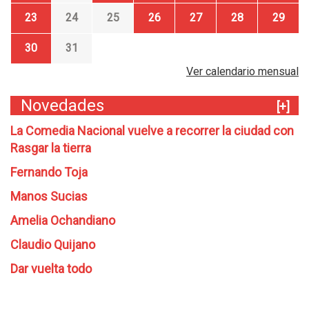
23
24
25
26
27
28
29
30
31
Ver calendario mensual
Novedades
[+]
La Comedia Nacional vuelve a recorrer la ciudad con
Rasgar la tierra
Fernando Toja
Manos Sucias
Amelia Ochandiano
Claudio Quijano
Dar vuelta todo