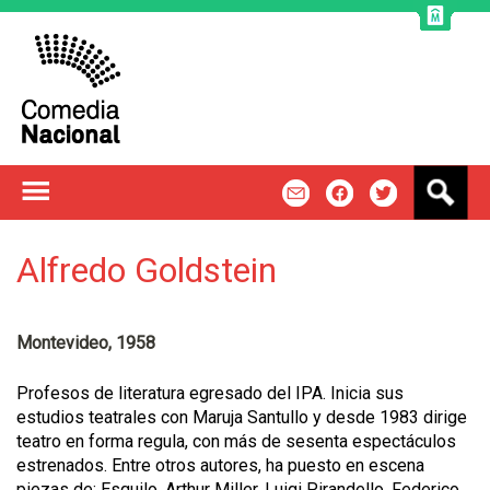
Jump to navigation
B
m
f
t
u
s
c
Alfredo Goldstein
a
r
Montevideo, 1958
Profesos de literatura egresado del IPA. Inicia sus
estudios teatrales con Maruja Santullo y desde 1983 dirige
teatro en forma regula, con más de sesenta espectáculos
estrenados. Entre otros autores, ha puesto en escena
piezas de: Esquilo, Arthur Miller, Luigi Pirandello, Federico