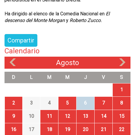
Ha dirigido al elenco de la Comedia Nacional en
El
descenso del Monte Morgan
y
Roberto Zucco.
Compartir
Calendario
Agosto
«
»
D
L
M
M
J
V
S
1
2
3
4
5
6
7
8
9
10
11
12
13
14
15
16
17
18
19
20
21
22