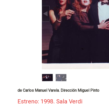
p
a
l
de Carlos Manuel Varela. Dirección Miguel Pinto
Estreno: 1998. Sala Verdi