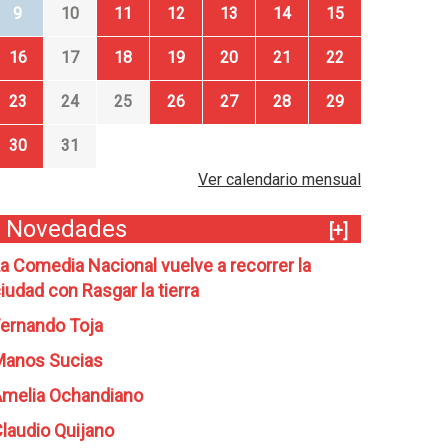
9
10
11
12
13
14
15
16
17
18
19
20
21
22
23
24
25
26
27
28
29
30
31
Ver calendario mensual
Novedades
[+]
a Comedia Nacional vuelve a recorrer la
iudad con Rasgar la tierra
ernando Toja
Manos Sucias
melia Ochandiano
laudio Quijano