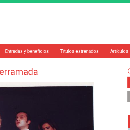
Jump to navigation
Entradas y beneficios
Títulos estrenados
Artículos
 derramada