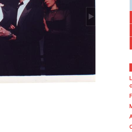
L
c
F
A
C