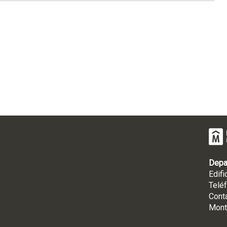
Depa
Edifi
Telé
Cont
Mont