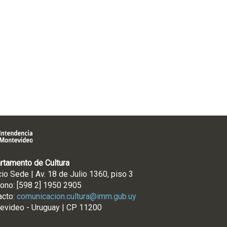
rtamento de Cultura
cio Sede | Av. 18 de Julio 1360, piso 3
fono: [598 2] 1950 2905
acto:
comunicacion.cultura@imm.gub.uy
evideo - Uruguay | CP 11200