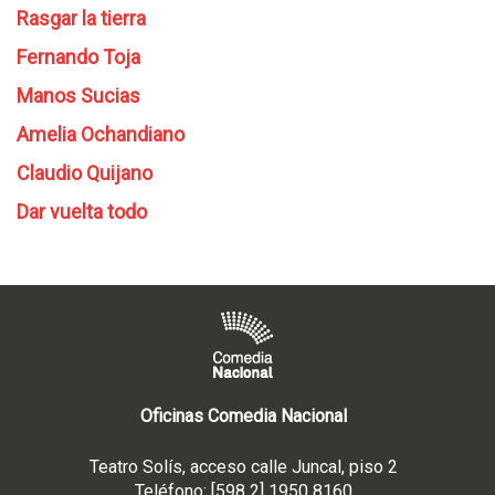
Rasgar la tierra
Fernando Toja
Manos Sucias
Amelia Ochandiano
Claudio Quijano
Dar vuelta todo
Oficinas Comedia Nacional
Teatro Solís, acceso calle Juncal, piso 2
Teléfono: [598 2] 1950 8160