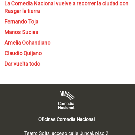
La Comedia Nacional vuelve a recorrer la ciudad con
Rasgar la tierra
Fernando Toja
Manos Sucias
Amelia Ochandiano
Claudio Quijano
Dar vuelta todo
Oficinas Comedia Nacional
Teatro Solís, acceso calle Juncal, piso 2