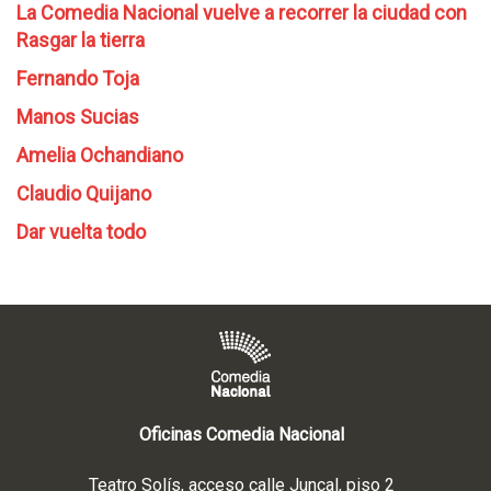
La Comedia Nacional vuelve a recorrer la ciudad con
Rasgar la tierra
Fernando Toja
Manos Sucias
Amelia Ochandiano
Claudio Quijano
Dar vuelta todo
Oficinas Comedia Nacional
Teatro Solís, acceso calle Juncal, piso 2