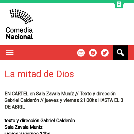
Jump to navigation
B
m
f
t
u
s
c
La mitad de Dios
a
r
EN CARTEL en Sala Zavala Muníz // Texto y dirección
Gabriel Calderón // jueves y viernes 21.00hs HASTA EL 3
DE ABRIL
texto y dirección Gabriel Calderón
Sala Zavala Muniz
jueves y viernes 21hs.