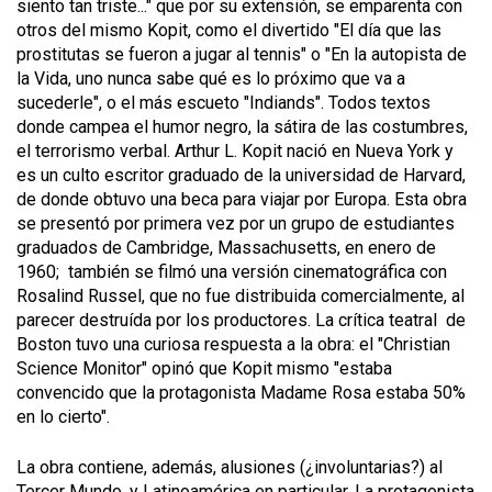
siento tan triste..." que por su extensión, se emparenta con
otros del mismo Kopit, como el divertido "El día que las
prostitutas se fueron a jugar al tennis" o "En la autopista de
la Vida, uno nunca sabe qué es lo próximo que va a
sucederle", o el más escueto "Indiands". Todos textos
donde campea el humor negro, la sátira de las costumbres,
el terrorismo verbal. Arthur L. Kopit nació en Nueva York y
es un culto escritor graduado de la universidad de Harvard,
de donde obtuvo una beca para viajar por Europa. Esta obra
se presentó por primera vez por un grupo de estudiantes
graduados de Cambridge, Massachusetts, en enero de
1960; también se filmó una versión cinematográfica con
Rosalind Russel, que no fue distribuida comercialmente, al
parecer destruída por los productores. La crítica teatral de
Boston tuvo una curiosa respuesta a la obra: el "Christian
Science Monitor" opinó que Kopit mismo "estaba
convencido que la protagonista Madame Rosa estaba 50%
en lo cierto".
La obra contiene, además, alusiones (¿involuntarias?) al
Tercer Mundo, y Latinoamérica en particular. La protagonista