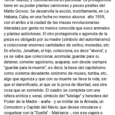
tiene en su poder plantas carnívoras y peces pirañas del
Matto Grosso. Se desarrolla la acción, insólitamente, en La
Habana, Cuba, en una fecha no menos alusiva: año 1959,
con el arribo a la ciudad de las masas revolucionarias
lideradas por gente no menos conocida que esos animales
y plantas autóctonas. El otro protagonista o agonista de la
pieza es obligado por su madre (símbolo del autoritarismo)
a coleccionar enormes cantidades de sellos, monedas, etc.
En efecto, Jonathan, el hijo, colecciona, es decir "ahorra", y
ya se sabe que coleccionar, acomular, guardar para si,
detener, cometer agiotismo, acaparar, son desde siempre
"guardar para la muerte", es decir, la base del capitalismo
como sistema decadente sinónimo de museo, tumba, etc.,
algo que agoniza y que con su muerte se lleva la vida, sin
que el damnificado, al que se lo priva de libertad, sea otra
cosa que un sometido. El cuadro se completa con una
niñera erótica y venal, símbolo del "tutelaje" y heredera del
Poder de la Madre - araña - y un militar de la Armada, un
Comodoro y Capitán del Navío, que desea vincularse o
coquetear con la "Dueña" - Matriarca -, con esa viajera o