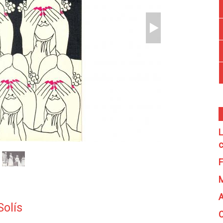
L
c
F
A
Solís
C