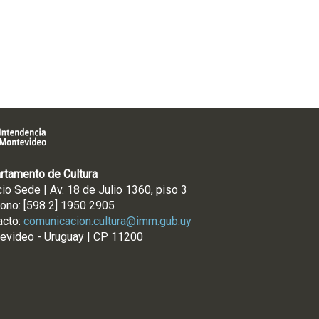
rtamento de Cultura
cio Sede | Av. 18 de Julio 1360, piso 3
fono: [598 2] 1950 2905
acto:
comunicacion.cultura@imm.gub.uy
evideo - Uruguay | CP 11200