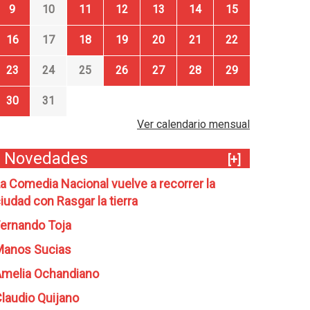
9
10
11
12
13
14
15
16
17
18
19
20
21
22
23
24
25
26
27
28
29
30
31
Ver calendario mensual
Novedades
[+]
a Comedia Nacional vuelve a recorrer la
iudad con Rasgar la tierra
ernando Toja
Manos Sucias
melia Ochandiano
laudio Quijano