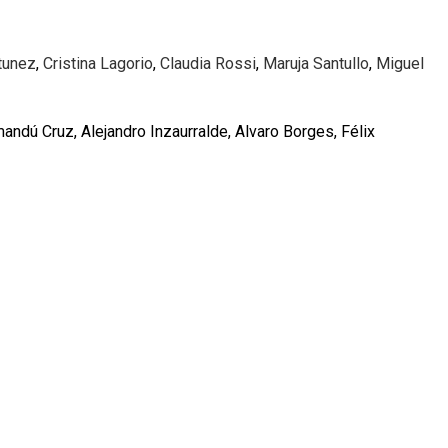
tunez
,
Cristina Lagorio
,
Claudia Rossi
,
Maruja Santullo
,
Miguel
andú Cruz, Alejandro Inzaurralde, Alvaro Borges, Félix