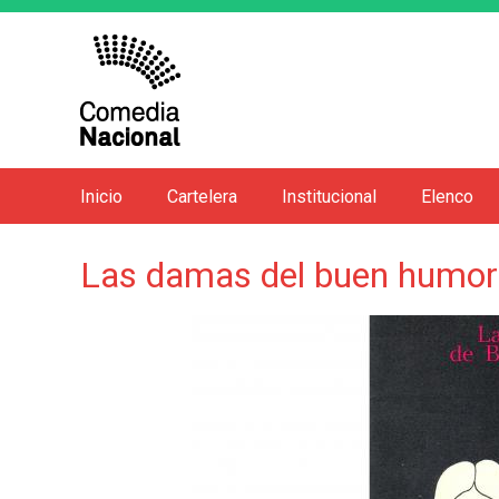
Inicio
Cartelera
Institucional
Elenco
M
e
Las damas del buen humor
n
ú
p
r
i
n
c
i