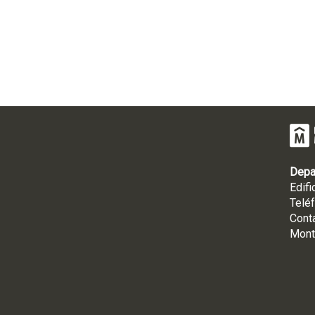
Depa
Edifi
Telé
Cont
Mont