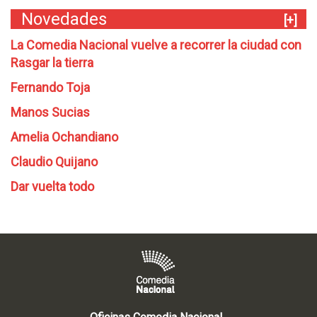
Novedades
[+]
La Comedia Nacional vuelve a recorrer la ciudad con
Rasgar la tierra
Fernando Toja
Manos Sucias
Amelia Ochandiano
Claudio Quijano
Dar vuelta todo