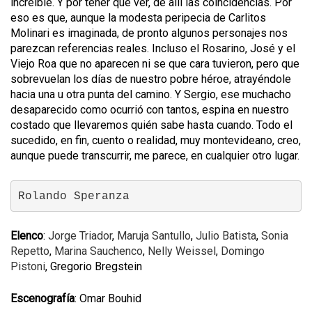
increíble. Y por tener que ver, de allí las coincidencias. Por
eso es que, aunque la modesta peripecia de Carlitos
Molinari es imaginada, de pronto algunos personajes nos
parezcan referencias reales. Incluso el Rosarino, José y el
Viejo Roa que no aparecen ni se que cara tuvieron, pero que
sobrevuelan los días de nuestro pobre héroe, atrayéndole
hacia una u otra punta del camino. Y Sergio, ese muchacho
desaparecido como ocurrió con tantos, espina en nuestro
costado que llevaremos quién sabe hasta cuando. Todo el
sucedido, en fin, cuento o realidad, muy montevideano, creo,
aunque puede transcurrir, me parece, en cualquier otro lugar.
Rolando Speranza
Elenco
:
Jorge Triador
,
Maruja Santullo
,
Julio Batista
,
Sonia
Repetto
,
Marina Sauchenco
,
Nelly Weissel
,
Domingo
Pistoni
, Gregorio Bregstein
Escenografía
: Omar Bouhid