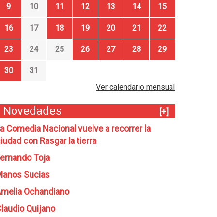
9
10
11
12
13
14
15
16
17
18
19
20
21
22
23
24
25
26
27
28
29
30
31
Ver calendario mensual
Novedades
[+]
a Comedia Nacional vuelve a recorrer la
iudad con Rasgar la tierra
ernando Toja
Manos Sucias
melia Ochandiano
laudio Quijano