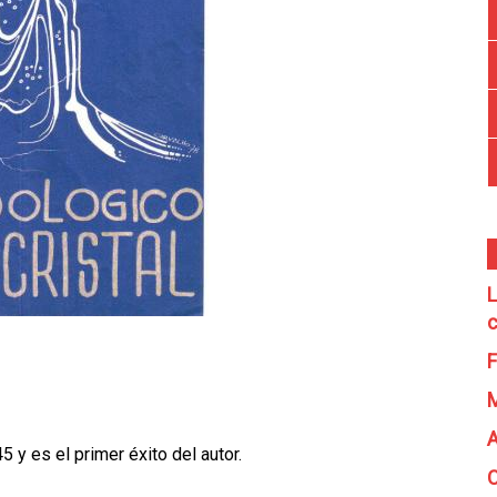
L
c
F
A
 y es el primer éxito del autor.
C