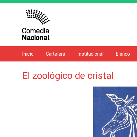
Inicio
Cartelera
Institucional
Elenco
M
e
El zoológico de cristal
n
ú
p
r
i
n
c
i