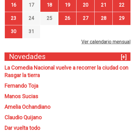
16
17
18
19
20
21
22
23
24
25
26
27
28
29
30
31
Ver calendario mensual
Novedades
[+]
La Comedia Nacional vuelve a recorrer la ciudad con
Rasgar la tierra
Fernando Toja
Manos Sucias
Amelia Ochandiano
Claudio Quijano
Dar vuelta todo