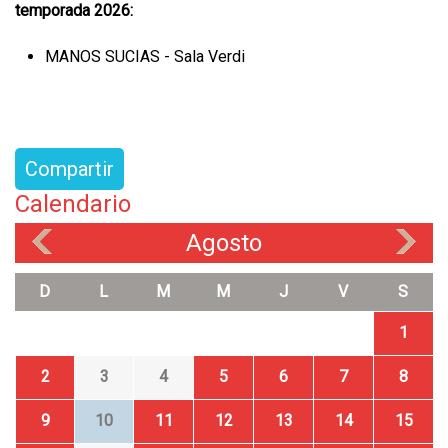
temporada 2026:
MANOS SUCIAS - Sala Verdi
Compartir
Calendario
Agosto
«
»
D
L
M
M
J
V
S
1
2
3
4
5
6
7
8
9
10
11
12
13
14
15