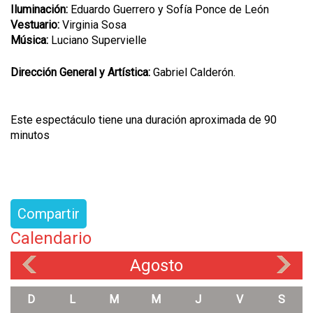
Iluminación:
Eduardo Guerrero y Sofía Ponce de León
Vestuario:
Virginia Sosa
Música:
Luciano Supervielle
Dirección General y Artística:
Gabriel Calderón.
Este espectáculo tiene una duración aproximada de 90
minutos
Compartir
Calendario
Agosto
«
»
D
L
M
M
J
V
S