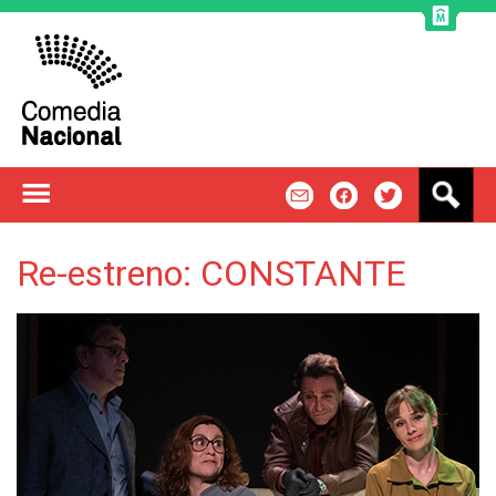
Jump to navigation
B
m
f
t
u
s
c
Re-estreno: CONSTANTE
a
r