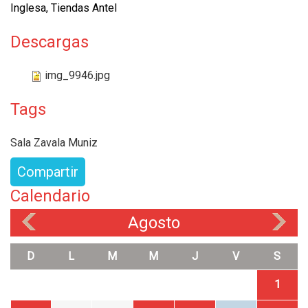
Inglesa, Tiendas Antel
Descargas
img_9946.jpg
Tags
Sala Zavala Muniz
Compartir
Calendario
Agosto
«
»
D
L
M
M
J
V
S
1