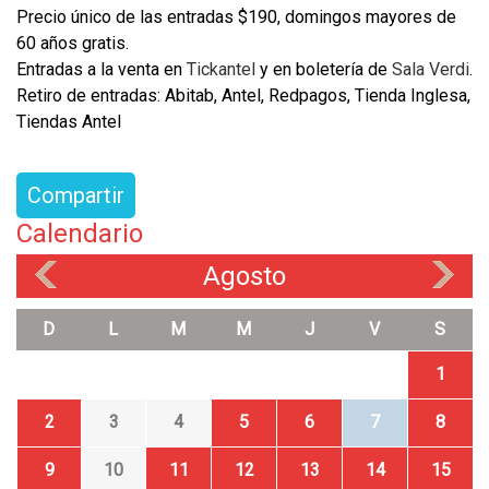
Precio único de las entradas $190, domingos mayores de
60 años gratis.
Entradas a la venta en
Tickantel
y en boletería de
Sala Verdi
.
Retiro de entradas: Abitab, Antel, Redpagos, Tienda Inglesa,
Tiendas Antel
Compartir
Calendario
Agosto
«
»
D
L
M
M
J
V
S
1
2
3
4
5
6
7
8
9
10
11
12
13
14
15