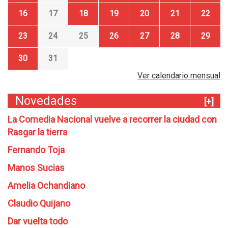
16
17
18
19
20
21
22
23
24
25
26
27
28
29
30
31
Ver calendario mensual
Novedades
[+]
La Comedia Nacional vuelve a recorrer la ciudad con
Rasgar la tierra
Fernando Toja
Manos Sucias
Amelia Ochandiano
Claudio Quijano
Dar vuelta todo