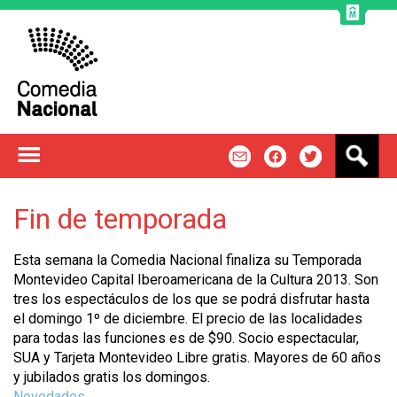
Jump to navigation
B
m
f
t
u
s
c
Fin de temporada
a
r
Esta semana la Comedia Nacional finaliza su Temporada
Montevideo Capital Iberoamericana de la Cultura 2013. Son
tres los espectáculos de los que se podrá disfrutar hasta
el domingo 1º de diciembre. El precio de las localidades
para todas las funciones es de $90. Socio espectacular,
SUA y Tarjeta Montevideo Libre gratis. Mayores de 60 años
y jubilados gratis los domingos.
Novedades