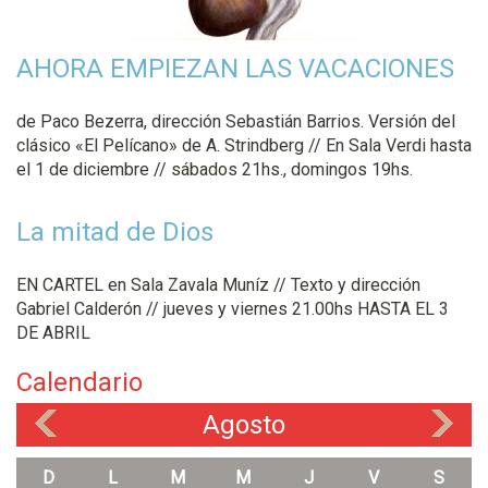
AHORA EMPIEZAN LAS VACACIONES
de Paco Bezerra, dirección Sebastián Barrios. Versión del
clásico «El Pelícano» de A. Strindberg // En Sala Verdi hasta
el 1 de diciembre // sábados 21hs., domingos 19hs.
La mitad de Dios
EN CARTEL en Sala Zavala Muníz // Texto y dirección
Gabriel Calderón // jueves y viernes 21.00hs HASTA EL 3
DE ABRIL
Calendario
Agosto
«
»
D
L
M
M
J
V
S